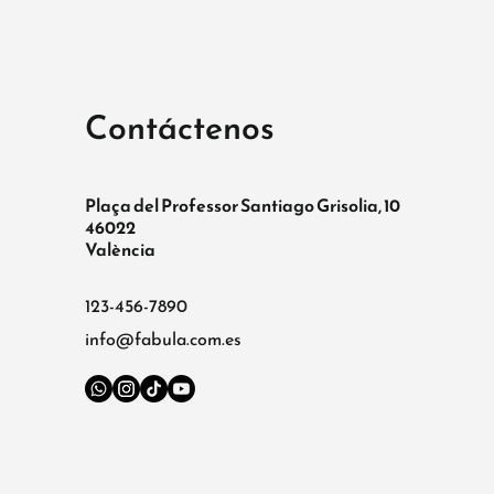
Contáctenos
Plaça del Professor Santiago Grisolia, 10
46022
València
123-456-7890
info@fabula.com.es